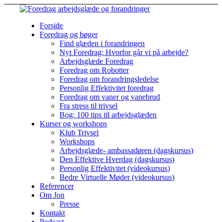
Forside
Foredrag og bøger
Find glæden i forandringen
Nyt Foredrag: Hvorfor går vi på arbejde?
Arbejdsglæde Foredrag
Foredrag om Robotter
Foredrag om forandringsledelse
Personlig Effektivitet foredrag
Foredrag om vaner og vanebrud
Fra stress til trivsel
Bog: 100 tips til arbejdsglæden
Kurser og workshops
Klub Trivsel
Workshops
Arbejdsglæde- ambassadøren (dagskursus)
Den Effektive Hverdag (dagskursus)
Personlig Effektivitet (videokursus)
Bedre Virtuelle Møder (videokursus)
Referencer
Om Jon
Presse
Kontakt
Podcast