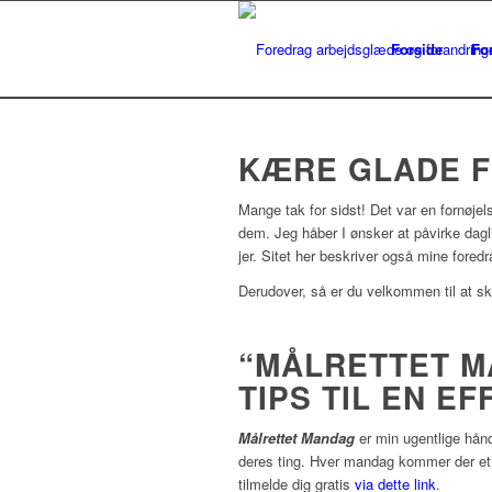
Forside
Fo
KÆRE GLADE F
Mange tak for sidst! Det var en fornøjel
dem. Jeg håber I ønsker at påvirke daglig
jer. Sitet her beskriver også mine fored
Derudover, så er du velkommen til at sk
“MÅLRETTET M
TIPS TIL EN E
Målrettet Mandag
er min ugentlige hånd
deres ting. Hver mandag kommer der et ny
tilmelde dig gratis
via dette link
.