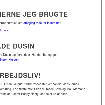
NERNE JEG BRUGTE
 præsentation om
arbejdsglæde for ledere her
.
d case
.
ADE DUSIN
de Dusin dig flere ideer. Her den her og gem
Kjær_Nielsen
RBEJDSLIV!
t i luften i august 2018! Podcasten omhandler danskernes
t omkring. I de første afsnit kan du møde Sexolog Maj Wismann
rforholdet, samt Happy Henry, der deler ud af hans