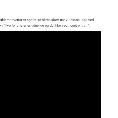
klarer hvorfor vi ageret så skråsikkert når vi faktisk ikke ved
 “Hvorfor chefer er uduelige og du ikke ved noget om vin”: