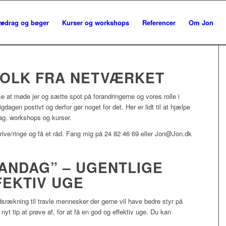
redrag og bøger
Kurser og workshops
Referencer
Om Jon
OLK FRA NETVÆRKET
se at møde jer og sætte spot på forandringerne og vores rolle i
dagen postivt og derfor gør noget for det. Her er lidt til at hjælpe
rag, workshops og kurser.
rive/ringe og få et råd. Fang mig på 24 82 46 69 eller Jon@Jon.dk
ANDAG” – UGENTLIGE
FFEKTIV UGE
srækning til travle mennesker der gerne vil have bedre styr på
t tip at prøve af, for at få en god og effektiv uge. Du kan