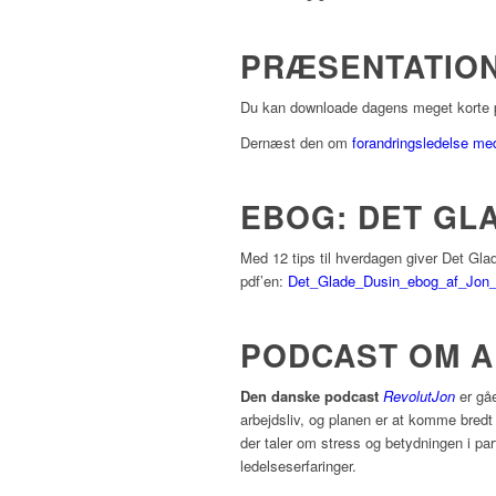
PRÆSENTATIO
Du kan downloade dagens meget korte
Dernæst den om
forandringsledelse me
EBOG: DET GL
Med 12 tips til hverdagen giver Det Gla
pdf’en:
Det_Glade_Dusin_ebog_af_Jon_
PODCAST OM A
Den danske podcast
RevolutJon
er gåe
arbejdsliv, og planen er at komme bred
der taler om stress og betydningen i pa
ledelseserfaringer.