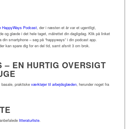
e HappyWays Podcast
, der i næsten et år var et ugentligt,
og glæde i det hele taget, målrettet din dagligdag. Klik på linket
via din smartphone – søg på “happyways” i din podcast app.
der kan spare dig for en del tid, samt afsnit 3 om brok.
 – EN HURTIG OVERSIGT
RUGE
 basale, praktiske
værktøjer til arbejdsglæden
, herunder noget fra
STE
s anbefalede
litteraturliste
.