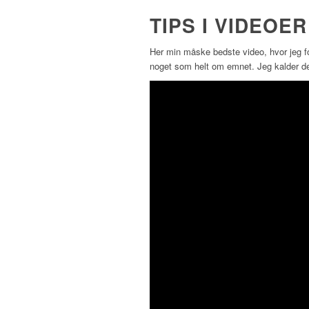
TIPS I VIDEOER
Her min måske bedste video, hvor jeg for
noget som helt om emnet. Jeg kalder den