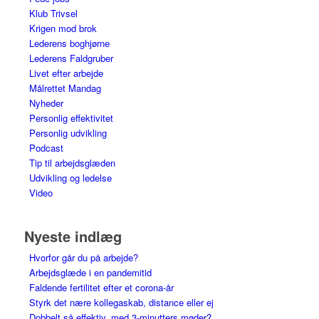
Klub Trivsel
Krigen mod brok
Lederens boghjørne
Lederens Faldgruber
Livet efter arbejde
Målrettet Mandag
Nyheder
Personlig effektivitet
Personlig udvikling
Podcast
Tip til arbejdsglæden
Udvikling og ledelse
Video
Nyeste indlæg
Hvorfor går du på arbejde?
Arbejdsglæde i en pandemitid
Faldende fertilitet efter et corona-år
Styrk det nære kollegaskab, distance eller ej
Dobbelt så effektiv, med 3-minutters møder?