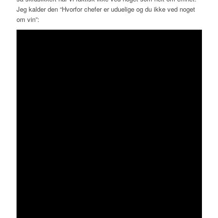
Jeg kalder den “Hvorfor chefer er uduelige og du ikke ved noget
om vin”: