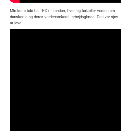
Min korte tale fra TEDx i London, hvor jeg fortæller verden om
danskerne og deres verdensrekord i arbejdsglæde. Den var sjov
at lave!