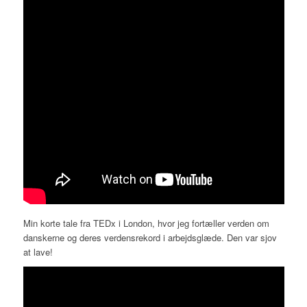
Min korte tale fra TEDx i London, hvor jeg fortæller verden om
danskerne og deres verdensrekord i arbejdsglæde. Den var sjov
at lave!