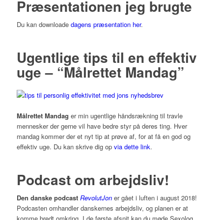
Præsentationen jeg brugte
Du kan downloade
dagens præsentation her
.
Ugentlige tips til en effektiv
uge – “Målrettet Mandag”
Målrettet Mandag
er min ugentlige håndsrækning til travle
mennesker der gerne vil have bedre styr på deres ting. Hver
mandag kommer der et nyt tip at prøve af, for at få en god og
effektiv uge. Du kan skrive dig op
via dette link
.
Podcast om arbejdsliv!
Den danske podcast
RevolutJon
er gået i luften i august 2018!
Podcasten omhandler danskernes arbejdsliv, og planen er at
komme bredt omkring. I de første afsnit kan du møde Sexolog