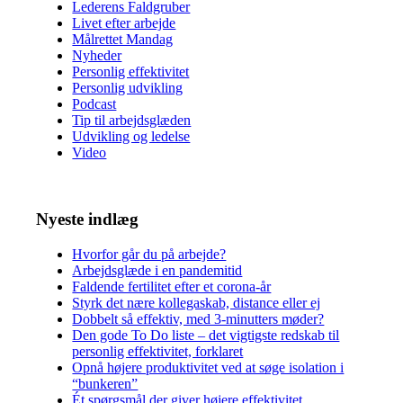
Lederens Faldgruber
Livet efter arbejde
Målrettet Mandag
Nyheder
Personlig effektivitet
Personlig udvikling
Podcast
Tip til arbejdsglæden
Udvikling og ledelse
Video
Nyeste indlæg
Hvorfor går du på arbejde?
Arbejdsglæde i en pandemitid
Faldende fertilitet efter et corona-år
Styrk det nære kollegaskab, distance eller ej
Dobbelt så effektiv, med 3-minutters møder?
Den gode To Do liste – det vigtigste redskab til
personlig effektivitet, forklaret
Opnå højere produktivitet ved at søge isolation i
“bunkeren”
Ét spørgsmål der giver højere effektivitet