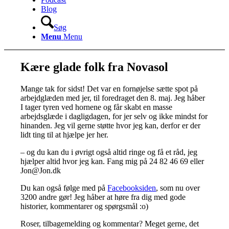
Blog
Søg
Menu
Menu
Kære glade folk fra Novasol
Mange tak for sidst! Det var en fornøjelse sætte spot på
arbejdglæden med jer, til foredraget den 8. maj. Jeg håber
I tager tyren ved hornene og får skabt en masse
arbejdsglæde i dagligdagen, for jer selv og ikke mindst for
hinanden. Jeg vil gerne støtte hvor jeg kan, derfor er der
lidt ting til at hjælpe jer her.
– og du kan du i øvrigt også altid ringe og få et råd, jeg
hjælper altid hvor jeg kan. Fang mig på 24 82 46 69 eller
Jon@Jon.dk
Du kan også følge med på
Facebooksiden
, som nu over
3200 andre gør! Jeg håber at høre fra dig med gode
historier, kommentarer og spørgsmål :o)
Roser, tilbagemelding og kommentar? Meget gerne, det