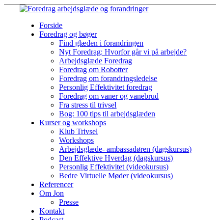
Forside
Foredrag og bøger
Find glæden i forandringen
Nyt Foredrag: Hvorfor går vi på arbejde?
Arbejdsglæde Foredrag
Foredrag om Robotter
Foredrag om forandringsledelse
Personlig Effektivitet foredrag
Foredrag om vaner og vanebrud
Fra stress til trivsel
Bog: 100 tips til arbejdsglæden
Kurser og workshops
Klub Trivsel
Workshops
Arbejdsglæde- ambassadøren (dagskursus)
Den Effektive Hverdag (dagskursus)
Personlig Effektivitet (videokursus)
Bedre Virtuelle Møder (videokursus)
Referencer
Om Jon
Presse
Kontakt
Podcast