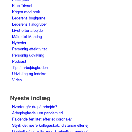
Klub Trivsel
Krigen mod brok
Lederens boghjørne
Lederens Faldgruber
Livet efter arbejde
Målrettet Mandag
Nyheder
Personlig effektivitet
Personlig udvikling
Podcast
Tip til arbejdsglæden
Udvikling og ledelse
Video
Nyeste indlæg
Hvorfor går du på arbejde?
Arbejdsglæde i en pandemitid
Faldende fertilitet efter et corona-år
Styrk det nære kollegaskab, distance eller ej
Dobbelt så effektiv, med 3-minutters møder?