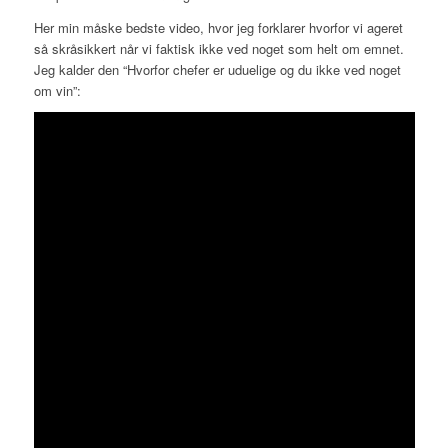
Her min måske bedste video, hvor jeg forklarer hvorfor vi ageret
så skråsikkert når vi faktisk ikke ved noget som helt om emnet.
Jeg kalder den “Hvorfor chefer er uduelige og du ikke ved noget
om vin”: