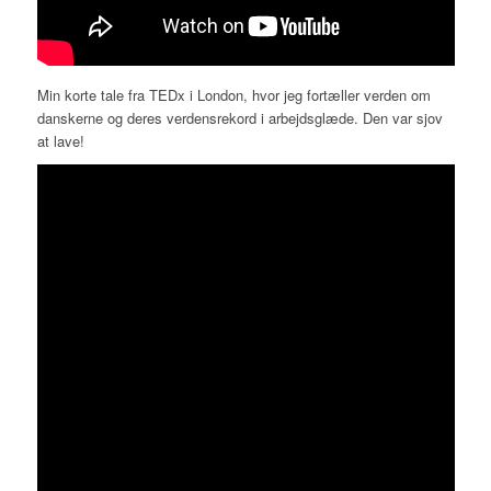
Min korte tale fra TEDx i London, hvor jeg fortæller verden om
danskerne og deres verdensrekord i arbejdsglæde. Den var sjov
at lave!