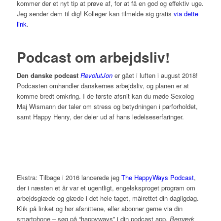
kommer der et nyt tip at prøve af, for at få en god og effektiv uge.
Jeg sender dem til dig! Kolleger kan tilmelde sig gratis
via dette
link
.
Podcast om arbejdsliv!
Den danske podcast
RevolutJon
er gået i luften i august 2018!
Podcasten omhandler danskernes arbejdsliv, og planen er at
komme bredt omkring. I de første afsnit kan du møde Sexolog
Maj Wismann der taler om stress og betydningen i parforholdet,
samt Happy Henry, der deler ud af hans ledelseserfaringer.
Ekstra: Tilbage i 2016 lancerede jeg
The HappyWays Podcast
,
der i næsten et år var et ugentligt, engelsksproget program om
arbejdsglæde og glæde i det hele taget, målrettet din dagligdag.
Klik på linket og hør afsnittene, eller abonner gerne via din
smartphone – søg på “happyways” i din podcast app.
Bemærk