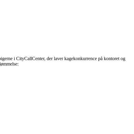
npigerne i CityCallCenter, der laver kagekonkurrence på kontoret og
edømmelse: