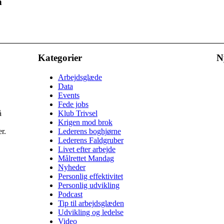
n
Kategorier
N
Arbejdsglæde
Data
Events
Fede jobs
å
Klub Trivsel
Krigen mod brok
r.
Lederens boghjørne
Lederens Faldgruber
Livet efter arbejde
Målrettet Mandag
Nyheder
Personlig effektivitet
Personlig udvikling
Podcast
Tip til arbejdsglæden
Udvikling og ledelse
Video