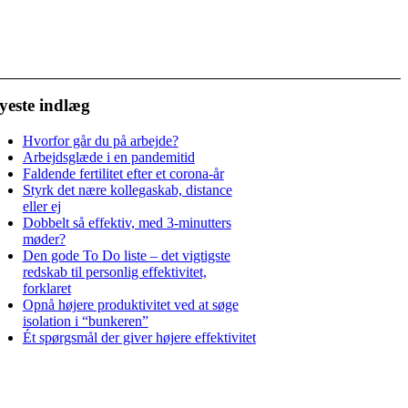
yeste indlæg
Hvorfor går du på arbejde?
Arbejdsglæde i en pandemitid
Faldende fertilitet efter et corona-år
Styrk det nære kollegaskab, distance
eller ej
Dobbelt så effektiv, med 3-minutters
møder?
Den gode To Do liste – det vigtigste
redskab til personlig effektivitet,
forklaret
Opnå højere produktivitet ved at søge
isolation i “bunkeren”
Ét spørgsmål der giver højere effektivitet