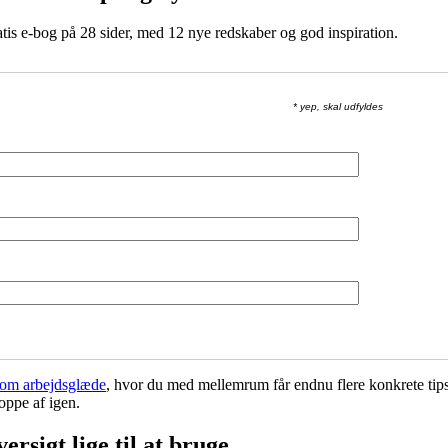
atis e-bog på 28 sider, med 12 nye redskaber og god inspiration.
* yep, skal udfyldes
om arbejdsglæde
, hvor du med mellemrum får endnu flere konkrete tips
oppe af igen.
ersigt lige til at bruge