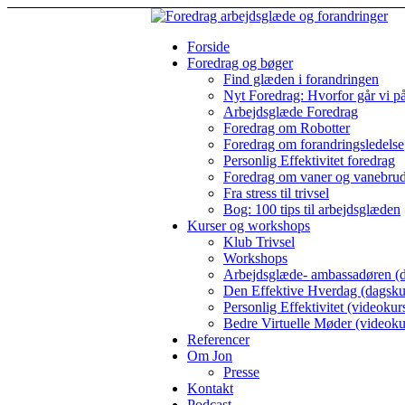
Forside
Foredrag og bøger
Find glæden i forandringen
Nyt Foredrag: Hvorfor går vi p
Arbejdsglæde Foredrag
Foredrag om Robotter
Foredrag om forandringsledelse
Personlig Effektivitet foredrag
Foredrag om vaner og vanebru
Fra stress til trivsel
Bog: 100 tips til arbejdsglæden
Kurser og workshops
Klub Trivsel
Workshops
Arbejdsglæde- ambassadøren (d
Den Effektive Hverdag (dagsku
Personlig Effektivitet (videokur
Bedre Virtuelle Møder (videoku
Referencer
Om Jon
Presse
Kontakt
Podcast