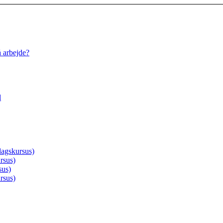
å arbejde?
d
agskursus)
rsus)
sus)
rsus)