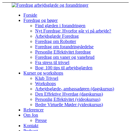
Forside
Foredrag og bøger
Find glæden i forandringen
Nyt Foredrag: Hvorfor går vi på arbejde?
Arbejdsglæde Foredrag
Foredrag om Robotter
Foredrag om forandringsledelse
Personlig Effektivitet foredrag
Foredrag om vaner og vanebrud
Fra stress til trivsel
Bog: 100 tips til arbejdsglæden
Kurser og workshops
Klub Trivsel
Workshops
Arbejdsglæde- ambassadøren (dagskursus)
Den Effektive Hverdag (dagskursus)
Personlig Effektivitet (videokursus)
Bedre Virtuelle Møder (videokursus)
Referencer
Om Jon
Presse
Kontakt
Podcast