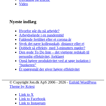
Video
Nyeste indlæg
Hvorfor går du på arbejde?
Arbejdsglæde i en pandemitid
Faldende fertilitet efter et corona-år
Styrk det nære kollegaskab, distance eller ej
Dobbelt så effektiv, med 3-minutters møder?
Den gode To Do liste – det vigtigste redskab til
personlig effektivitet, forklaret
Opnå højere produktivitet ved at søge isolation i
“bunkeren”
Ét spørgsmål der giver højere effektivitet
© Copyright Jon.dk ApS 2006 - 2026 -
Enfold WordPress
Theme by Kriesi
Link to X
Link to Facebook
Link to Instagram