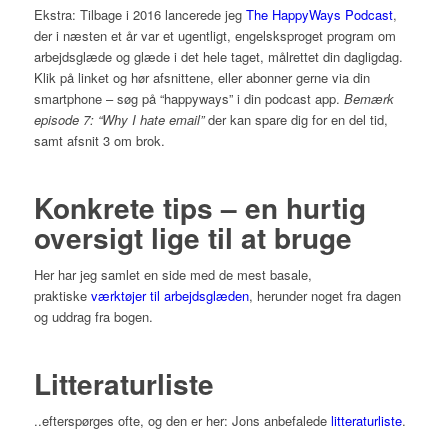
Ekstra: Tilbage i 2016 lancerede jeg
The HappyWays Podcast
,
der i næsten et år var et ugentligt, engelsksproget program om
arbejdsglæde og glæde i det hele taget, målrettet din dagligdag.
Klik på linket og hør afsnittene, eller abonner gerne via din
smartphone – søg på “happyways” i din podcast app.
Bemærk
episode 7: “Why I hate email”
der kan spare dig for en del tid,
samt afsnit 3 om brok.
Konkrete tips – en hurtig
oversigt lige til at bruge
Her har jeg samlet en side med de mest basale,
praktiske
værktøjer til arbejdsglæden
, herunder noget fra dagen
og uddrag fra bogen.
Litteraturliste
..efterspørges ofte, og den er her: Jons anbefalede
litteraturliste
.