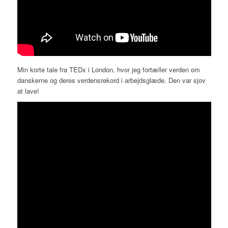
Min korte tale fra TEDx i London, hvor jeg fortæller verden om
danskerne og deres verdensrekord i arbejdsglæde. Den var sjov
at lave!