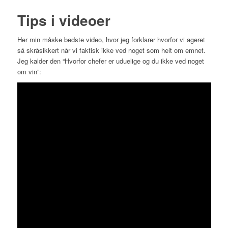
Tips i videoer
Her min måske bedste video, hvor jeg forklarer hvorfor vi ageret
så skråsikkert når vi faktisk ikke ved noget som helt om emnet.
Jeg kalder den “Hvorfor chefer er uduelige og du ikke ved noget
om vin”: