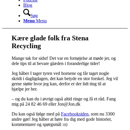
Blog
Søg
Menu
Menu
Kære glade folk fra Stena
Recycling
Mange tak for sidst! Det var en fornøjelse at møde jer, og
dele tips til at bevare glæden i foranderlige tider!
Jeg håber I tager tyren ved hornene og får taget nogle
skridt i dagligdagen, det kan betyde en stor forskel. Jeg vil
gerne støtte hvor jeg kan, derfor er der lidt ting til at
hjælpe jer her.
– og du kan du i øvrigt også altid ringe og få et råd. Fang
mig på 24 82 46 69 eller Jon@Jon.dk
Du kan også følge med på
Facebooksiden
, som nu 3300
andre gør! Jeg håber at høre fra dig med gode historier,
kommentarer og spørgsmål :o)