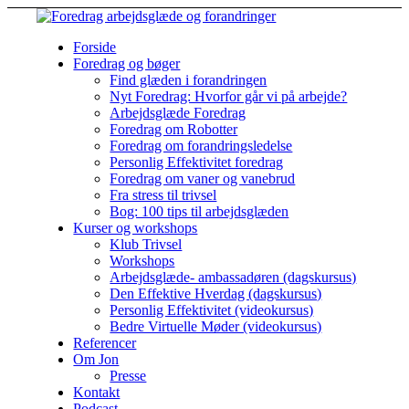
Forside
Foredrag og bøger
Find glæden i forandringen
Nyt Foredrag: Hvorfor går vi på arbejde?
Arbejdsglæde Foredrag
Foredrag om Robotter
Foredrag om forandringsledelse
Personlig Effektivitet foredrag
Foredrag om vaner og vanebrud
Fra stress til trivsel
Bog: 100 tips til arbejdsglæden
Kurser og workshops
Klub Trivsel
Workshops
Arbejdsglæde- ambassadøren (dagskursus)
Den Effektive Hverdag (dagskursus)
Personlig Effektivitet (videokursus)
Bedre Virtuelle Møder (videokursus)
Referencer
Om Jon
Presse
Kontakt
Podcast