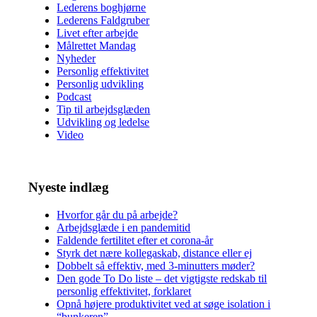
Lederens boghjørne
Lederens Faldgruber
Livet efter arbejde
Målrettet Mandag
Nyheder
Personlig effektivitet
Personlig udvikling
Podcast
Tip til arbejdsglæden
Udvikling og ledelse
Video
Nyeste indlæg
Hvorfor går du på arbejde?
Arbejdsglæde i en pandemitid
Faldende fertilitet efter et corona-år
Styrk det nære kollegaskab, distance eller ej
Dobbelt så effektiv, med 3-minutters møder?
Den gode To Do liste – det vigtigste redskab til
personlig effektivitet, forklaret
Opnå højere produktivitet ved at søge isolation i
“bunkeren”