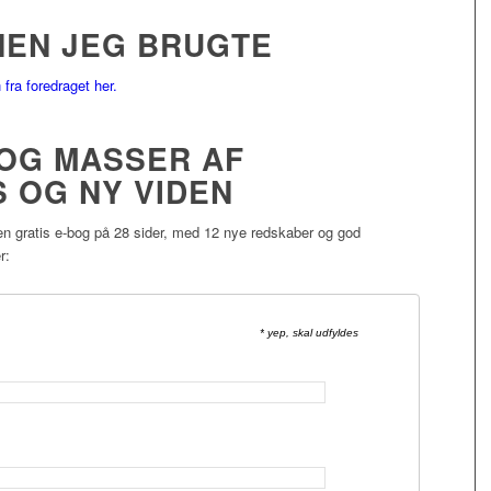
EN JEG BRUGTE
fra foredraget her.
 OG MASSER AF
 OG NY VIDEN
 en gratis e-bog på 28 sider, med 12 nye redskaber og god
r:
* yep, skal udfyldes