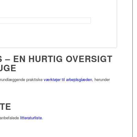
 – EN HURTIG OVERSIGT
RUGE
 grundlæggende praktiske
værktøjer til arbejdsglæden
, herunder
STE
s anbefalede
litteraturliste
.