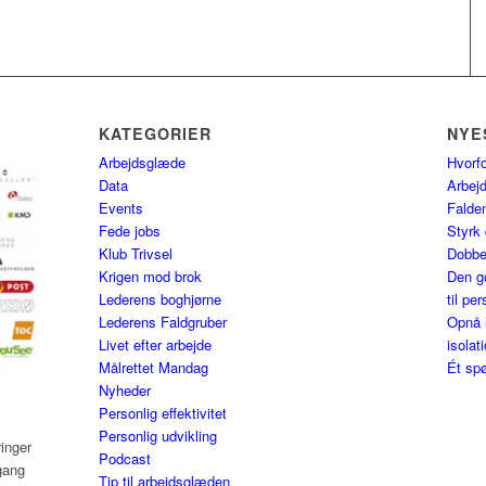
KATEGORIER
NYE
Arbejdsglæde
Hvorfo
Data
Arbej
Events
Falden
Fede jobs
Styrk 
Klub Trivsel
Dobbel
Krigen mod brok
Den go
Lederens boghjørne
til per
Lederens Faldgruber
Opnå h
Livet efter arbejde
isolat
Målrettet Mandag
Ét spø
Nyheder
Personlig effektivitet
Personlig udvikling
ringer
Podcast
gang
Tip til arbejdsglæden