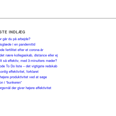
STE INDLÆG
r går du på arbejde?
dsglæde i en pandemitid
de fertilitet efter et corona-år
det nære kollegaskab, distance eller ej
t så effektiv, med 3-minutters møder?
de To Do liste – det vigtigste redskab
sonlig effektivitet, forklaret
øjere produktivitet ved at søge
ion i “bunkeren”
rgsmål der giver højere effektivitet