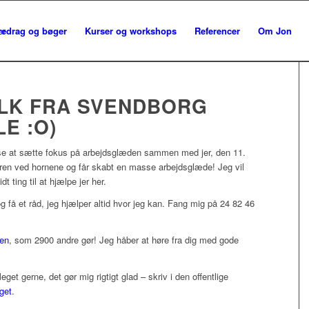
redrag og bøger
Kurser og workshops
Referencer
Om Jon
LK FRA SVENDBORG
E :O)
else at sætte fokus på arbejdsglæden sammen med jer, den 11.
yren ved hornene og får skabt en masse arbejdsglæde! Jeg vil
dt ting til at hjælpe jer her.
og få et råd, jeg hjælper altid hvor jeg kan. Fang mig på 24 82 46
en
, som 2900 andre gør! Jeg håber at høre fra dig med gode
t gerne, det gør mig rigtigt glad – skriv i den offentlige
get
.