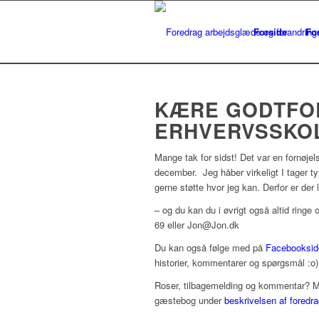
Forside
Fo
KÆRE GODTFO
ERHVERVSSKOL
Mange tak for sidst! Det var en fornøj
december. Jeg håber virkeligt I tager t
gerne støtte hvor jeg kan. Derfor er der li
– og du kan du i øvrigt også altid ringe 
69 eller Jon@Jon.dk
Du kan også følge med på
Facebooksid
historier, kommentarer og spørgsmål :o)
Roser, tilbagemelding og kommentar? Mege
gæstebog under
beskrivelsen af foredra