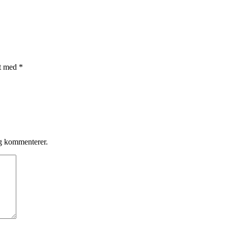
et med
*
eg kommenterer.