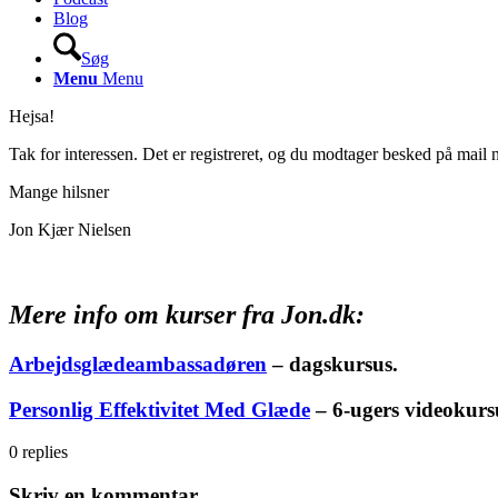
Blog
Søg
Menu
Menu
Hejsa!
Tak for interessen. Det er registreret, og du modtager besked på mail n
Mange hilsner
Jon Kjær Nielsen
Mere info om kurser fra Jon.dk:
Arbejdsglædeambassadøren
– dagskursus.
Personlig Effektivitet Med Glæde
– 6-ugers videokursu
0
replies
Skriv en kommentar