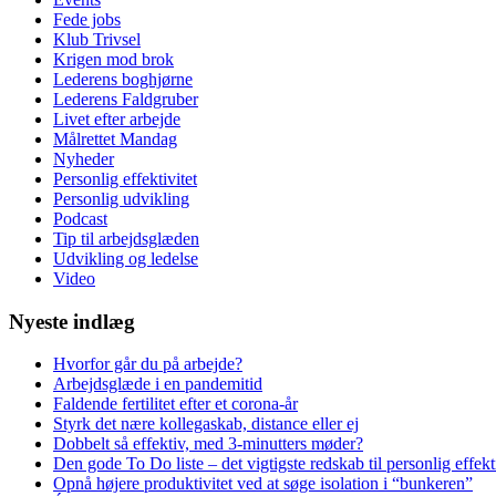
Fede jobs
Klub Trivsel
Krigen mod brok
Lederens boghjørne
Lederens Faldgruber
Livet efter arbejde
Målrettet Mandag
Nyheder
Personlig effektivitet
Personlig udvikling
Podcast
Tip til arbejdsglæden
Udvikling og ledelse
Video
Nyeste indlæg
Hvorfor går du på arbejde?
Arbejdsglæde i en pandemitid
Faldende fertilitet efter et corona-år
Styrk det nære kollegaskab, distance eller ej
Dobbelt så effektiv, med 3-minutters møder?
Den gode To Do liste – det vigtigste redskab til personlig effekti
Opnå højere produktivitet ved at søge isolation i “bunkeren”