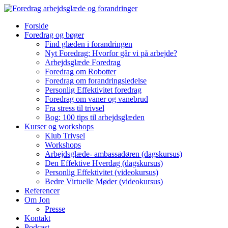
Forside
Foredrag og bøger
Find glæden i forandringen
Nyt Foredrag: Hvorfor går vi på arbejde?
Arbejdsglæde Foredrag
Foredrag om Robotter
Foredrag om forandringsledelse
Personlig Effektivitet foredrag
Foredrag om vaner og vanebrud
Fra stress til trivsel
Bog: 100 tips til arbejdsglæden
Kurser og workshops
Klub Trivsel
Workshops
Arbejdsglæde- ambassadøren (dagskursus)
Den Effektive Hverdag (dagskursus)
Personlig Effektivitet (videokursus)
Bedre Virtuelle Møder (videokursus)
Referencer
Om Jon
Presse
Kontakt
Podcast