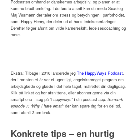
Podcasten omhandler danskernes arbejdsliv, og planen er at
komme bredt omkring. I de første afsnit kan du møde Sexolog
Maj Wismann der taler om stress og betydningen i parforholdet,
samt Happy Henry, der deler ud af hans ledelseserfaringer.
Derefter følger afsnit om vilde karriereskift, ledelsescoaching og
mere.
Ekstra: Tilbage i 2016 lancerede jeg
The HappyWays Podcast
,
der i næsten et år var et ugentligt, engelsksproget program om
arbejdsglæde og glæde i det hele taget, målrettet din dagligdag.
Klik på linket og hør afsnittene, eller abonner gerne via din
smartphone – søg på “happyways” i din podcast app.
Bemærk
episode 7: “Why I hate email”
der kan spare dig for en del tid,
samt afsnit 3 om brok.
Konkrete tips – en hurtig