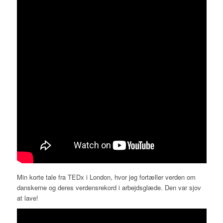
Min korte tale fra TEDx i London, hvor jeg fortæller verden om
danskerne og deres verdensrekord i arbejdsglæde. Den var sjov
at lave!