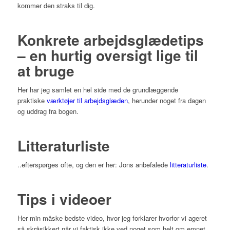
kommer den straks til dig.
Konkrete arbejdsglædetips
– en hurtig oversigt lige til
at bruge
Her har jeg samlet en hel side med de grundlæggende
praktiske
værktøjer til arbejdsglæden
, herunder noget fra dagen
og uddrag fra bogen.
Litteraturliste
..efterspørges ofte, og den er her: Jons anbefalede
litteraturliste
.
Tips i videoer
Her min måske bedste video, hvor jeg forklarer hvorfor vi ageret
så skråsikkert når vi faktisk ikke ved noget som helt om emnet.