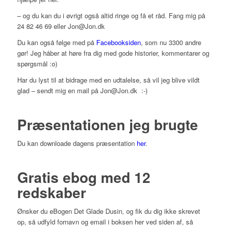
– og du kan du i øvrigt også altid ringe og få et råd. Fang mig på
24 82 46 69 eller Jon@Jon.dk
Du kan også følge med på
Facebooksiden
, som nu 3300 andre
gør! Jeg håber at høre fra dig med gode historier, kommentarer og
spørgsmål :o)
Har du lyst til at bidrage med en udtalelse, så vil jeg blive vildt
glad – sendt mig en mail på Jon@Jon.dk :-)
Præsentationen jeg brugte
Du kan downloade dagens præsentation
her
.
Gratis ebog med 12
redskaber
Ønsker du eBogen Det Glade Dusin, og fik du dig ikke skrevet
op, så udfyld fornavn og email i boksen her ved siden af, så