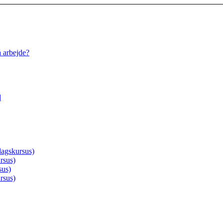
å arbejde?
d
agskursus)
rsus)
sus)
rsus)