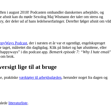
uften i august 2018! Podcasten omhandler danskernes arbejdsliv, og
te afsnit kan du møde Sexolog Maj Wismann der taler om stress og
, der deler ud af hans ledelseserfaringer. Derefter følger afsnit om vil
ppyWays Podcast
, der i næsten et år var et ugentligt, engelsksproget
aget, målrettet din dagligdag. Klik på linket og hør afsnittene, eller
“happyways” i din podcast app.
Bemærk episode 7: “Why I hate email
3 om brok.
ersigt lige til at bruge
le, praktiske
værktøjer til arbejdsglæden
, herunder noget fra dagen og
falede
litteraturliste
.