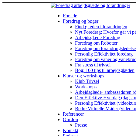
Forside
Foredrag og bøger
Find glæden i forandringen
Nyt Foredrag: Hvorfor går vi p
Arbejdsglæde Foredrag
Foredrag om Robotter
Foredrag om forandringsledelse
Personlig Effektivitet foredrag
Foredrag om vaner og vanebru
Fra stress til trivsel
Bog: 100 tips til arbejdsglæden
Kurser og workshops
Klub Trivsel
Workshops
Arbejdsglæde- ambassadøren (d
Den Effektive Hverdag (dagsku
Personlig Effektivitet (videokur
Bedre Virtuelle Møder (videoku
Referencer
Om Jon
Presse
Kontakt
Podcast