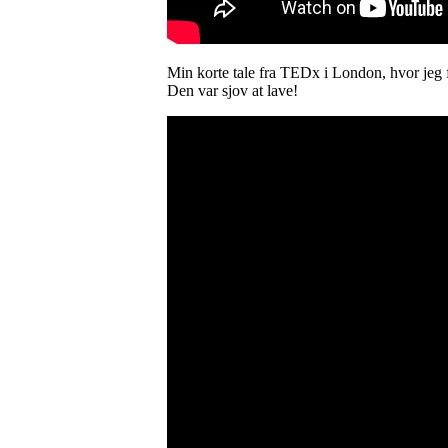
Min korte tale fra TEDx i London, hvor jeg 
Den var sjov at lave!