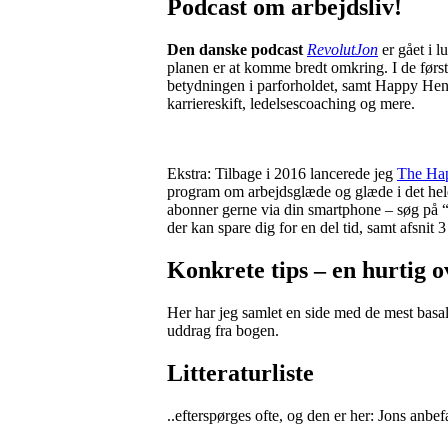
Podcast om arbejdsliv!
Den danske podcast
RevolutJon
er gået i l
planen er at komme bredt omkring. I de førs
betydningen i parforholdet, samt Happy Henry
karriereskift, ledelsescoaching og mere.
Ekstra: Tilbage i 2016 lancerede jeg
The Ha
program om arbejdsglæde og glæde i det hele t
abonner gerne via din smartphone – søg på 
der kan spare dig for en del tid, samt afsnit 
Konkrete tips – en hurtig ov
Her har jeg samlet en side med de mest basa
uddrag fra bogen.
Litteraturliste
..efterspørges ofte, og den er her: Jons anbe