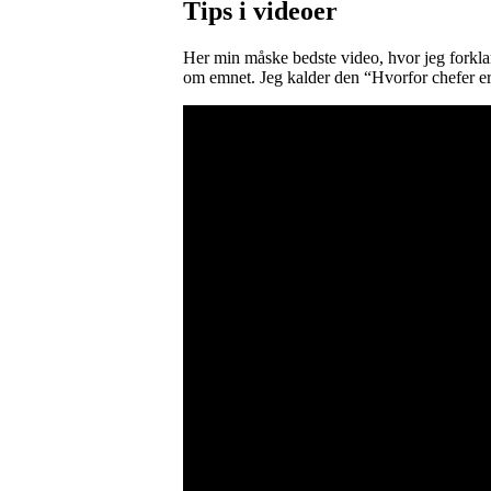
Tips i videoer
Her min måske bedste video, hvor jeg forklare
om emnet. Jeg kalder den “Hvorfor chefer e