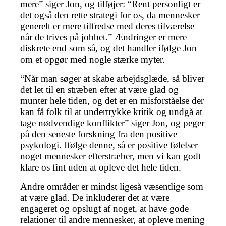
mere” siger Jon, og tilføjer: “Rent personligt er
det også den rette strategi for os, da mennesker
generelt er mere tilfredse med deres tilværelse
når de trives på jobbet.” Ændringer er mere
diskrete end som så, og det handler ifølge Jon
om et opgør med nogle stærke myter.
“Når man søger at skabe arbejdsglæde, så bliver
det let til en stræben efter at være glad og
munter hele tiden, og det er en misforståelse der
kan få folk til at undertrykke kritik og undgå at
tage nødvendige konflikter” siger Jon, og peger
på den seneste forskning fra den positive
psykologi. Ifølge denne, så er positive følelser
noget mennesker efterstræber, men vi kan godt
klare os fint uden at opleve det hele tiden.
Andre områder er mindst ligeså væsentlige som
at være glad. De inkluderer det at være
engageret og opslugt af noget, at have gode
relationer til andre mennesker, at opleve mening