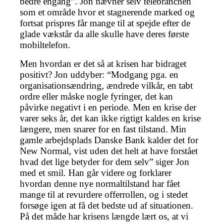
bedre engang”. Jon nævner selv telebranchen
som et område hvor et stagnerende marked og
fortsat prispres får mange til at spejde efter de
glade vækstår da alle skulle have deres første
mobiltelefon.
Men hvordan er det så at krisen har bidraget
positivt? Jon uddyber: “Modgang pga. en
organisationsændring, ændrede vilkår, en tabt
ordre eller måske nogle fyringer, det kan
påvirke negativt i en periode. Men en krise der
varer seks år, det kan ikke rigtigt kaldes en krise
længere, men snarer for en fast tilstand. Min
gamle arbejdsplads Danske Bank kalder det for
New Normal, vist uden det helt at have forstået
hvad det lige betyder for dem selv” siger Jon
med et smil. Han går videre og forklarer
hvordan denne nye normaltilstand har fået
mange til at revurdere offerrollen, og i stedet
forsøge igen at få det bedste ud af situationen.
På det måde har krisens længde lært os, at vi