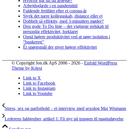
Hvorfor går du på arbejde?
Arbejdsglæde i en pandemitid
Faldende fertilitet efter et corona-år
Styrk det nære kollegaskab, distance eller ej
Dobbelt så effektiv, med 3-minutters møder?
Den gode To Do liste – det vigtigste redskab til
personlig effektivitet, forklaret
Opnå højere produktivitet ved at søge isolation i
“bunkeren”
Ét spørgsmål der giver højere effektivitet
© Copyright Jon.dk ApS 2006 - 2026 -
Enfold WordPress
Theme by Kriesi
Link to X
Link to Facebook
Link to Instagram
Link to Youtube
Stress, sex og parforhold – et interview med sexolog Maj Wismann
Lederens faldgruber, artikel 1: Få styr på trangen til magtudøvelse