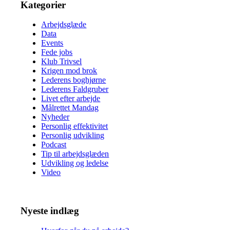
Kategorier
Arbejdsglæde
Data
Events
Fede jobs
Klub Trivsel
Krigen mod brok
Lederens boghjørne
Lederens Faldgruber
Livet efter arbejde
Målrettet Mandag
Nyheder
Personlig effektivitet
Personlig udvikling
Podcast
Tip til arbejdsglæden
Udvikling og ledelse
Video
Nyeste indlæg