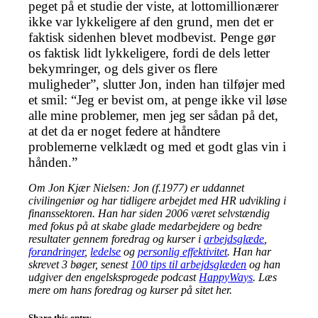
peget på et studie der viste, at lottomillionærer
ikke var lykkeligere af den grund, men det er
faktisk sidenhen blevet modbevist. Penge gør
os faktisk lidt lykkeligere, fordi de dels letter
bekymringer, og dels giver os flere
muligheder”, slutter Jon, inden han tilføjer med
et smil: “Jeg er bevist om, at penge ikke vil løse
alle mine problemer, men jeg ser sådan på det,
at det da er noget federe at håndtere
problemerne velklædt og med et godt glas vin i
hånden.”
Om Jon Kjær Nielsen: Jon (f.1977) er uddannet
civilingeniør og har tidligere arbejdet med HR udvikling i
finanssektoren. Han har siden 2006 været selvstændig
med fokus på at skabe glade medarbejdere og bedre
resultater gennem foredrag og kurser i
arbejdsglæde
,
forandringer
,
ledelse
og
personlig effektivitet
. Han har
skrevet 3 bøger, senest
100 tips til arbejdsglæden
og han
udgiver den engelsksprogede podcast
HappyWays
. Læs
mere om hans foredrag og kurser på sitet her.
Share this entry