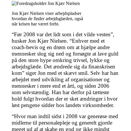
Jon Kjær Nielsen viser arbejdspladser
hvordan de finder arbejdsglæden, også
når krisen har været forbi.
“Før 2008 var det lidt som i det vilde vesten”,
husker Jon Kjær Nielsen. “Enhver med et
coach-bevis og en drøm om at hjælpe andre
mennesker slog sig ned og forsøgte at lave guld
på den store hype omkring trivsel, lykke og
arbejdsglæde. Det ændrede sig da finanskrisen
kom” siger Jon med et skævt smil. Selv har han
arbejdet med udvikling af organisationer og
mennesker i mere end et årti, og siden 2006
som selvstændig. Han har derfor på tætteste
hold fulgt hvordan der er sket ændringer i hvor
løst pengene sidder hos landets virksomheder.
“Hvor man indtil sidst i 2008 var generøse med
midlerne til personalepleje og generelt gjorde
meget ud af at skabe en god og ikke mindst