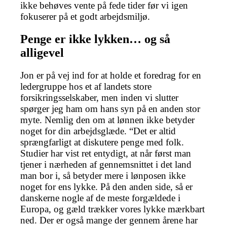
ikke behøves vente på fede tider før vi igen
fokuserer på et godt arbejdsmiljø.
Penge er ikke lykken… og så
alligevel
Jon er på vej ind for at holde et foredrag for en
ledergruppe hos et af landets store
forsikringsselskaber, men inden vi slutter
spørger jeg ham om hans syn på en anden stor
myte. Nemlig den om at lønnen ikke betyder
noget for din arbejdsglæde. “Det er altid
sprængfarligt at diskutere penge med folk.
Studier har vist ret entydigt, at når først man
tjener i nærheden af gennemsnittet i det land
man bor i, så betyder mere i lønposen ikke
noget for ens lykke. På den anden side, så er
danskerne nogle af de meste forgældede i
Europa, og gæld trækker vores lykke mærkbart
ned. Der er også mange der gennem årene har