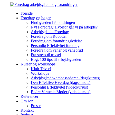
Forside
Foredrag og bøger
Find glæden i forandringen
Nyt Foredrag: Hvorfor går vi på arbejde?
Arbejdsglæde Foredrag
Foredrag om Robotter
Foredrag om forandringsledelse
Personlig Effektivitet foredrag
Foredrag om vaner og vanebrud
Fra stress til trivsel
Bog: 100 tips til arbejdsglæden
Kurser og workshops
Klub Trivsel
Workshops
Arbejdsglæde- ambassadøren (dagskursus)
Den Effektive Hverdag (dagskursus)
Personlig Effektivitet (videokursus)
Bedre Virtuelle Møder (videokursus)
Referencer
Om Jon
Presse
Kontakt
Podcast