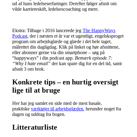
ud af hans ledelseserfaringer. Derefter følger afsnit om
vilde karriereskift, ledelsescoaching og mere.
Ekstra: Tilbage i 2016 lancerede jeg
The HappyWays
Podcast
, der i næsten et år var et ugentligt, engelsksproget
program om arbejdsglæde og glæde i det hele taget,
målrettet din dagligdag. Klik på linket og hør afsnittene,
eller abonner gerne via din smartphone – søg på
“happyways” i din podcast app.
Bemærk episode 7:
“Why I hate email”
der kan spare dig for en del tid, samt
afsnit 3 om brok.
Konkrete tips – en hurtig oversigt
lige til at bruge
Her har jeg samlet en side med de mest basale,
praktiske
værktøjer til arbejdsglæden
, herunder noget fra
dagen og uddrag fra bogen.
Litteraturliste