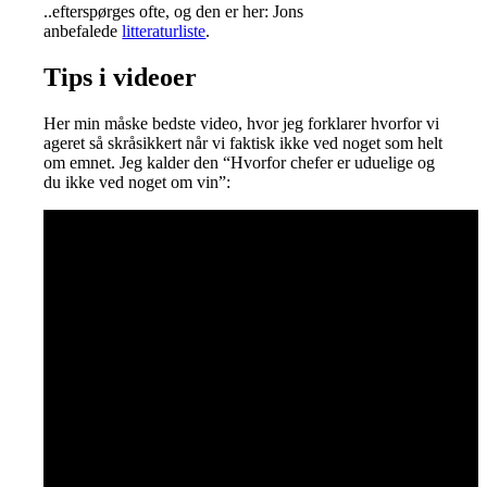
..efterspørges ofte, og den er her: Jons
anbefalede
litteraturliste
.
Tips i videoer
Her min måske bedste video, hvor jeg forklarer hvorfor vi
ageret så skråsikkert når vi faktisk ikke ved noget som helt
om emnet. Jeg kalder den “Hvorfor chefer er uduelige og
du ikke ved noget om vin”: