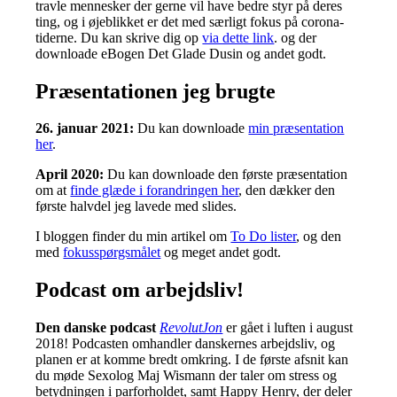
travle mennesker der gerne vil have bedre styr på deres
ting, og i øjeblikket er det med særligt fokus på corona-
tiderne. Du kan skrive dig op
via dette link
. og der
downloade eBogen Det Glade Dusin og andet godt.
Præsentationen jeg brugte
26. januar 2021:
Du kan downloade
min præsentation
her
.
April 2020:
Du kan downloade den første præsentation
om at
finde glæde i forandringen her
, den dækker den
første halvdel jeg lavede med slides.
I bloggen finder du min artikel om
To Do lister
, og den
med
fokusspørgsmålet
og meget andet godt.
Podcast om arbejdsliv!
Den danske podcast
RevolutJon
er gået i luften i august
2018! Podcasten omhandler danskernes arbejdsliv, og
planen er at komme bredt omkring. I de første afsnit kan
du møde Sexolog Maj Wismann der taler om stress og
betydningen i parforholdet, samt Happy Henry, der deler