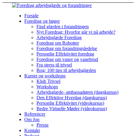
Forside
Foredrag og bøger
Find glæden i forandringen
Nyt Foredrag: Hvorfor går vi på arbejde?
Arbejdsglæde Foredrag
Foredrag om Robotter
Foredrag om forandringsledelse
Personlig Effektivitet foredrag
Foredrag om vaner og vanebrud
Fra stress til trivsel
Bog: 100 tips til arbejdsglæden
Kurser og workshops
Klub Trivsel
Workshops
Arbejdsglæde- ambassadøren (dagskursus)
Den Effektive Hverdag (dagskursus)
Personlig Effektivitet (videokursus)
Bedre Virtuelle Møder (videokursus)
Referencer
Om Jon
Presse
Kontakt
Podcast