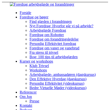
Forside
Foredrag og bøger
Find glæden i forandringen
Nyt Foredrag: Hvorfor går vi på arbejde?
Arbejdsglæde Foredrag
Foredrag om Robotter
Foredrag om forandringsledelse
Personlig Effektivitet foredrag
Foredrag om vaner og vanebrud
Fra stress til trivsel
Bog: 100 tips til arbejdsglæden
Kurser og workshops
Klub Trivsel
Workshops
Arbejdsglæde- ambassadøren (dagskursus)
Den Effektive Hverdag (dagskursus)
Personlig Effektivitet (videokursus)
Bedre Virtuelle Møder (videokursus)
Referencer
Om Jon
Presse
Kontakt
Podcast