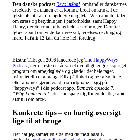
Den danske podcast
RevolutJon!
omhandler danskernes
arbejdsliv, og planen er at komme bredt omkring. I de
første afsnit kan du møde Sexolog Maj Wismann der taler
om stress og betydningen i parforholdet, samt Happy
Henry, der deler ud af hans ledelseserfaringer. Derefter
følger afsnit om vilde karriereskift, ledelsescoaching og
mere. I afsnit 12 kan du høre helt foredrag.
Ekstra: Tilbage i 2016 lancerede jeg
The HappyWays
Podcast
, der i næsten et år var et ugentligt, engelsksproget
program om arbejdsglæde og glæde i det hele taget,
målrettet din dagligdag. Klik på linket og hør afsnittene,
eller abonner gerne via din smartphone – søg på
“happyways” i din podcast app.
Bemærk episode 7:
“Why I hate email”
der kan spare dig for en del tid, samt
afsnit 3 om brok.
Konkrete tips – en hurtig oversigt
lige til at bruge
Her har jeg samlet en side med de mest basale,
praktiske
værktøjer til arbejdsglæden
, herunder noget fra