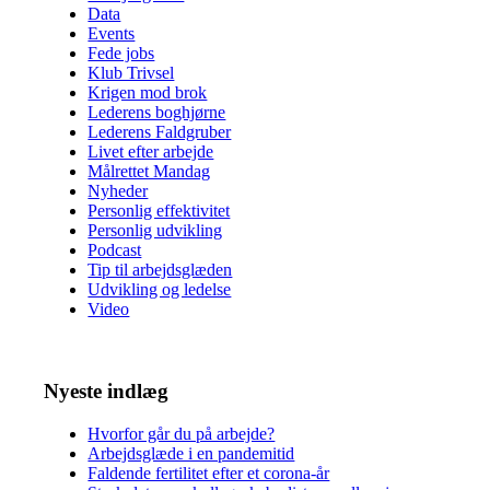
Data
Events
Fede jobs
Klub Trivsel
Krigen mod brok
Lederens boghjørne
Lederens Faldgruber
Livet efter arbejde
Målrettet Mandag
Nyheder
Personlig effektivitet
Personlig udvikling
Podcast
Tip til arbejdsglæden
Udvikling og ledelse
Video
Nyeste indlæg
Hvorfor går du på arbejde?
Arbejdsglæde i en pandemitid
Faldende fertilitet efter et corona-år