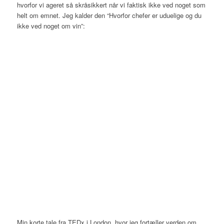
hvorfor vi ageret så skråsikkert når vi faktisk ikke ved noget som
helt om emnet. Jeg kalder den “Hvorfor chefer er uduelige og du
ikke ved noget om vin”:
Min korte tale fra TEDx i London, hvor jeg fortæller verden om