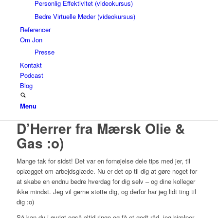
Personlig Effektivitet (videokursus)
Bedre Virtuelle Møder (videokursus)
Referencer
Om Jon
Presse
Kontakt
Podcast
Blog
Menu
D’Herrer fra Mærsk Olie &
Gas :o)
Mange tak for sidst! Det var en fornøjelse dele tips med jer, til
oplægget om arbejdsglæde. Nu er det op til dig at gøre noget for
at skabe en endnu bedre hverdag for dig selv – og dine kolleger
ikke mindst. Jeg vil gerne støtte dig, og derfor har jeg lidt ting til
dig :o)
Så kan du i øvrigt også altid ringe og få et godt råd, jeg hjælper