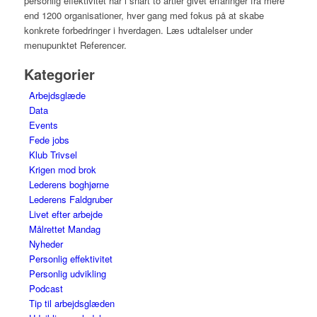
personlig effektivitet har i snart to årtier givet erfaringer fra mere
end 1200 organisationer, hver gang med fokus på at skabe
konkrete forbedringer i hverdagen. Læs udtalelser under
menupunktet Referencer.
Kategorier
Arbejdsglæde
Data
Events
Fede jobs
Klub Trivsel
Krigen mod brok
Lederens boghjørne
Lederens Faldgruber
Livet efter arbejde
Målrettet Mandag
Nyheder
Personlig effektivitet
Personlig udvikling
Podcast
Tip til arbejdsglæden