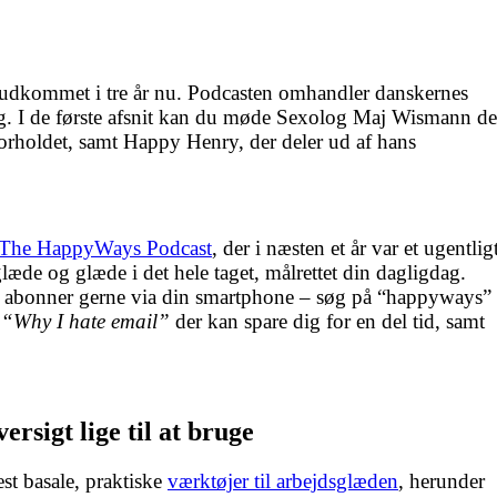
udkommet i tre år nu. Podcasten omhandler danskernes
g. I de første afsnit kan du møde Sexolog Maj Wismann de
forholdet, samt Happy Henry, der deler ud af hans
The HappyWays Podcast
, der i næsten et år var et ugentlig
de og glæde i det hele taget, målrettet din dagligdag.
ler abonner gerne via din smartphone – søg på “happyways” 
 “Why I hate email”
der kan spare dig for en del tid, samt
ersigt lige til at bruge
st basale, praktiske
værktøjer til arbejdsglæden
, herunder