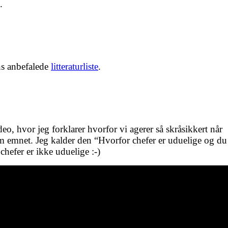
.
ons anbefalede
litteraturliste
.
eo, hvor jeg forklarer hvorfor vi agerer så skråsikkert når
om emnet. Jeg kalder den “Hvorfor chefer er uduelige og du
chefer er ikke uduelige :-)