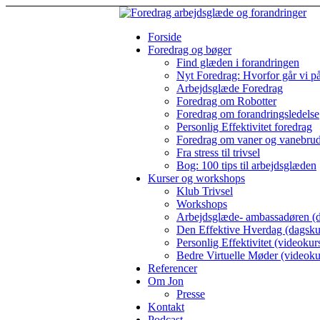
Forside
Foredrag og bøger
Find glæden i forandringen
Nyt Foredrag: Hvorfor går vi p
Arbejdsglæde Foredrag
Foredrag om Robotter
Foredrag om forandringsledelse
Personlig Effektivitet foredrag
Foredrag om vaner og vanebru
Fra stress til trivsel
Bog: 100 tips til arbejdsglæden
Kurser og workshops
Klub Trivsel
Workshops
Arbejdsglæde- ambassadøren (d
Den Effektive Hverdag (dagsku
Personlig Effektivitet (videokur
Bedre Virtuelle Møder (videoku
Referencer
Om Jon
Presse
Kontakt
Podcast