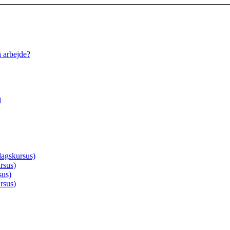
å arbejde?
d
agskursus)
rsus)
sus)
rsus)