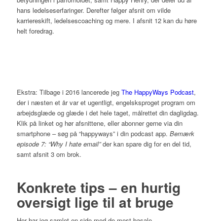
hans ledelseserfaringer. Derefter følger afsnit om vilde
karriereskift, ledelsescoaching og mere. I afsnit 12 kan du høre
helt foredrag.
Ekstra: Tilbage i 2016 lancerede jeg
The HappyWays Podcast
,
der i næsten et år var et ugentligt, engelsksproget program om
arbejdsglæde og glæde i det hele taget, målrettet din dagligdag.
Klik på linket og hør afsnittene, eller abonner gerne via din
smartphone – søg på “happyways” i din podcast app.
Bemærk
episode 7: “Why I hate email”
der kan spare dig for en del tid,
samt afsnit 3 om brok.
Konkrete tips – en hurtig
oversigt lige til at bruge
Her har jeg samlet en side med de mest basale,