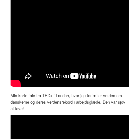
Min korte tale fra TEDx i London, hvor jeg fortæller verden om
danskerne og deres verdensrekord i arbejdsglæde. Den var sjov
at lave!