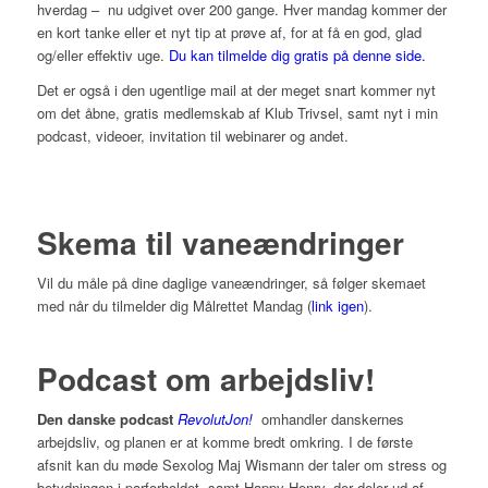
hverdag – nu udgivet over 200 gange. Hver mandag kommer der
en kort tanke eller et nyt tip at prøve af, for at få en god, glad
og/eller effektiv uge.
Du kan tilmelde dig gratis på denne side.
Det er også i den ugentlige mail at der meget snart kommer nyt
om det åbne, gratis medlemskab af Klub Trivsel, samt nyt i min
podcast, videoer, invitation til webinarer og andet.
Skema til vaneændringer
Vil du måle på dine daglige vaneændringer, så følger skemaet
med når du tilmelder dig Målrettet Mandag (
link igen
).
Podcast om arbejdsliv!
Den danske podcast
RevolutJon!
omhandler danskernes
arbejdsliv, og planen er at komme bredt omkring. I de første
afsnit kan du møde Sexolog Maj Wismann der taler om stress og
betydningen i parforholdet, samt Happy Henry, der deler ud af