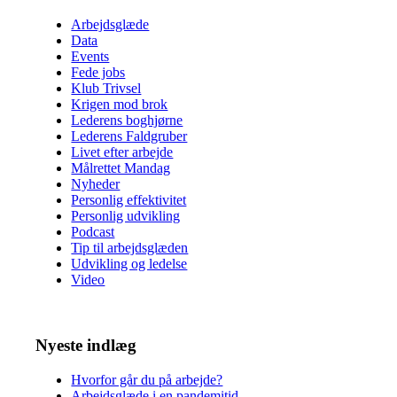
Arbejdsglæde
Data
Events
Fede jobs
Klub Trivsel
Krigen mod brok
Lederens boghjørne
Lederens Faldgruber
Livet efter arbejde
Målrettet Mandag
Nyheder
Personlig effektivitet
Personlig udvikling
Podcast
Tip til arbejdsglæden
Udvikling og ledelse
Video
Nyeste indlæg
Hvorfor går du på arbejde?
Arbejdsglæde i en pandemitid