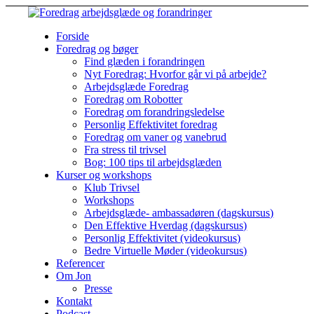
Forside
Foredrag og bøger
Find glæden i forandringen
Nyt Foredrag: Hvorfor går vi på arbejde?
Arbejdsglæde Foredrag
Foredrag om Robotter
Foredrag om forandringsledelse
Personlig Effektivitet foredrag
Foredrag om vaner og vanebrud
Fra stress til trivsel
Bog: 100 tips til arbejdsglæden
Kurser og workshops
Klub Trivsel
Workshops
Arbejdsglæde- ambassadøren (dagskursus)
Den Effektive Hverdag (dagskursus)
Personlig Effektivitet (videokursus)
Bedre Virtuelle Møder (videokursus)
Referencer
Om Jon
Presse
Kontakt
Podcast