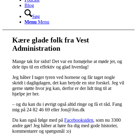
Blog
Søg
Menu
Menu
Kære glade folk fra Vest
Administration
Mange tak for sidst! Det var en fornøjelse at møde jer, og
dele tips til en effektiv og glad hverdag!
Jeg håber I tager tyren ved hornene og får taget nogle
skridt i dagligdagen, det kan betyde en stor forskel. Jeg vil
gerne støtte hvor jeg kan, derfor er der lidt ting til at
hjælpe jer her.
– og du kan du i øvrigt også altid ringe og få et råd. Fang
mig på 24 82 46 69 eller Jon@Jon.dk
Du kan også følge med på
Facebooksiden
, som nu 3300
andre gør! Jeg håber at høre fra dig med gode historier,
kommentarer og spørgsmål :o)