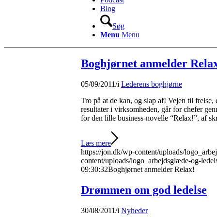
Blog
Søg
Menu
Menu
Boghjørnet anmelder Rela
05/09/2011
/
i
Lederens boghjørne
Tro på at de kan, og slap af! Vejen til frelse,
resultater i virksomheden, går for chefer ge
for den lille business-novelle “Relax!”, af
Læs mere
https://jon.dk/wp-content/uploads/logo_arbe
content/uploads/logo_arbejdsglæde-og-ledel
09:30:32
Boghjørnet anmelder Relax!
Drømmen om god ledelse
30/08/2011
/
i
Nyheder