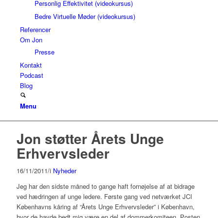
Personlig Effektivitet (videokursus)
Bedre Virtuelle Møder (videokursus)
Referencer
Om Jon
Presse
Kontakt
Podcast
Blog
Menu
Jon støtter Årets Unge
Erhvervsleder
16/11/2011
/
i
Nyheder
Jeg har den sidste måned to gange haft fornøjelse af at bidrage
ved hædringen af unge ledere. Første gang ved netværket JCI
Københavns kåring af “Årets Unge Erhvervsleder” i København,
hvor de havde bedt mig være en del af dommerkomiteen. Posten