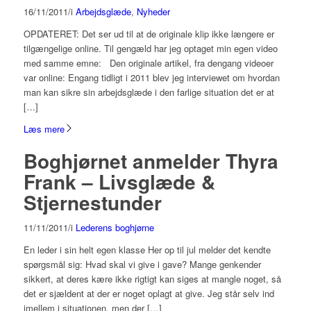
16/11/2011
/
i
Arbejdsglæde
,
Nyheder
OPDATERET: Det ser ud til at de originale klip ikke længere er
tilgængelige online. Til gengæld har jeg optaget min egen video
med samme emne: Den originale artikel, fra dengang videoer
var online: Engang tidligt i 2011 blev jeg interviewet om hvordan
man kan sikre sin arbejdsglæde i den farlige situation det er at
[…]
Læs mere
Boghjørnet anmelder Thyra
Frank – Livsglæde &
Stjernestunder
11/11/2011
/
i
Lederens boghjørne
En leder i sin helt egen klasse Her op til jul melder det kendte
spørgsmål sig: Hvad skal vi give i gave? Mange genkender
sikkert, at deres kære ikke rigtigt kan siges at mangle noget, så
det er sjældent at der er noget oplagt at give. Jeg står selv ind
imellem i situationen, men der […]