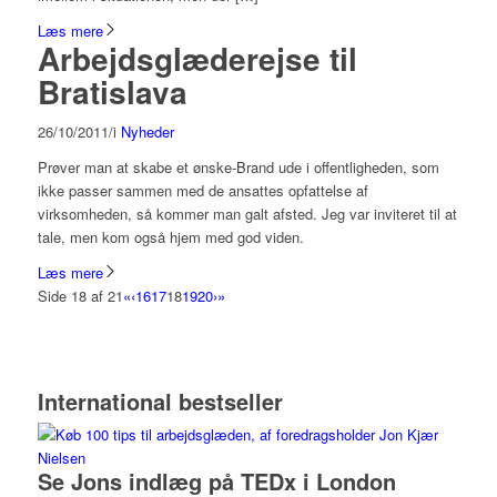
Læs mere
Arbejdsglæderejse til
Bratislava
26/10/2011
/
i
Nyheder
Prøver man at skabe et ønske-Brand ude i offentligheden, som
ikke passer sammen med de ansattes opfattelse af
virksomheden, så kommer man galt afsted. Jeg var inviteret til at
tale, men kom også hjem med god viden.
Læs mere
Side 18 af 21
«
‹
16
17
18
19
20
›
»
International bestseller
Se Jons indlæg på TEDx i London